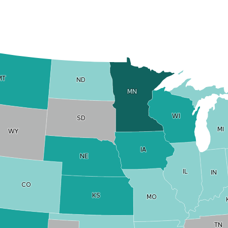
MT
MT
ND
ND
MN
MN
WI
WI
SD
SD
MI
MI
WY
WY
IA
IA
NE
NE
IL
IL
IN
IN
CO
CO
KS
KS
MO
MO
TN
TN